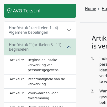
Home
Ho
AVG Tekst.nl
Hoofdstuk I (artikelen 1 - 4)
Algemene bepalingen
Artik
is ve
Hoofdstuk II (artikelen 5 - 11)
Beginselen
1.
Ind
Artikel 5:
Beginselen inzake
pers
verwerking van
iden
persoonsgegevens
vold
Artikel 6:
Rechtmatigheid van de
te v
verwerking
2.
Wann
Artikel 7:
Voorwaarden voor
geva
toestemming
betr