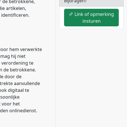
Bijdragen?
r de betrokkene,
ie artikelen,
Link of opmerking
identificeren.
insturen
 door hem verwerkte
mag hij niet
 verordening te
an de betrokkene.
de door de
strekte aanvullende
ok digitaal te
soonlijke
 voor het
en onlinedienst.