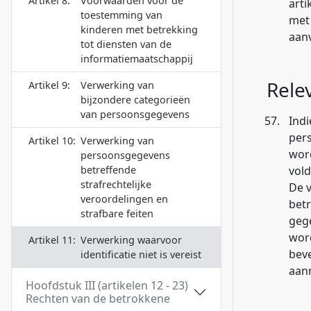
Artikel 8:
Voorwaarden voor de
arti
toestemming van
met 
kinderen met betrekking
aanv
tot diensten van de
informatiemaatschappij
Rele
Artikel 9:
Verwerking van
bijzondere categorieën
van persoonsgegevens
57.
Ind
pers
Artikel 10:
Verwerking van
word
persoonsgegevens
betreffende
vold
strafrechtelijke
De 
veroordelingen en
betr
strafbare feiten
gege
word
Artikel 11:
Verwerking waarvoor
beve
identificatie niet is vereist
aan
Hoofdstuk III (artikelen 12 - 23)
Rechten van de betrokkene