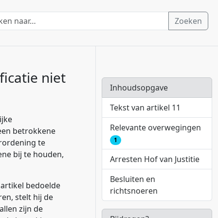
Zoeken
icatie niet
Inhoudsopgave
Tekst van artikel 11
ijke
Relevante overwegingen
 een betrokkene
1
erordening te
ene bij te houden,
Arresten Hof van Justitie
Besluiten en
 artikel bedoelde
richtsnoeren
n, stelt hij de
llen zijn de