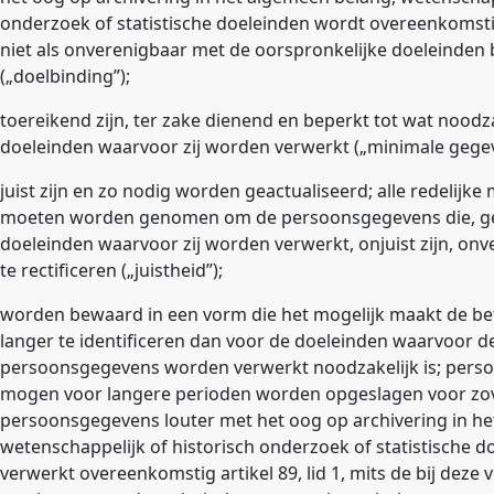
onderzoek of statistische doeleinden wordt overeenkomstig a
niet als onverenigbaar met de oorspronkelijke doeleinde
(„
doelbinding
”);
toereikend zijn, ter zake dienend en beperkt tot wat noodza
doeleinden waarvoor zij worden verwerkt („
minimale gege
juist zijn en zo nodig worden geactualiseerd; alle redelijk
moeten worden genomen om de persoonsgegevens die, ge
doeleinden waarvoor zij worden verwerkt, onjuist zijn, onve
te rectificeren („
juistheid
”);
worden bewaard in een vorm die het mogelijk maakt de be
langer te identificeren dan voor de doeleinden waarvoor d
persoonsgegevens worden verwerkt noodzakelijk is; per
mogen voor langere perioden worden opgeslagen voor zo
persoonsgegevens louter met het oog op archivering in he
wetenschappelijk of historisch onderzoek of statistische 
verwerkt overeenkomstig artikel 89, lid 1, mits de bij deze