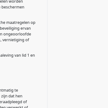
gelen worden
te beschermen
sche maatregelen op
eveiliging ervan
gen ongeoorloofde
 vernietiging of
leving van lid 1 en
htmatig te
 zijn dat hen
eraadpleegd of
den verwerkt of