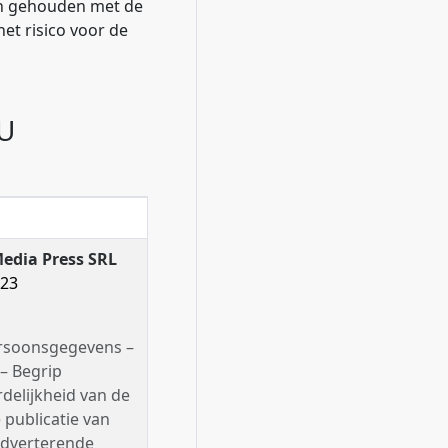
en gehouden met de
et risico voor de
EU
edia Press SRL
/23
ersoonsgegevens –
 – Begrip
delijkheid van de
 publicatie van
adverterende