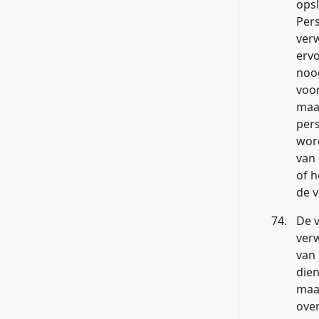
ops
Per
verw
erv
nood
voor
maa
per
word
van
of 
de v
74.
De v
ver
van
dien
maat
over