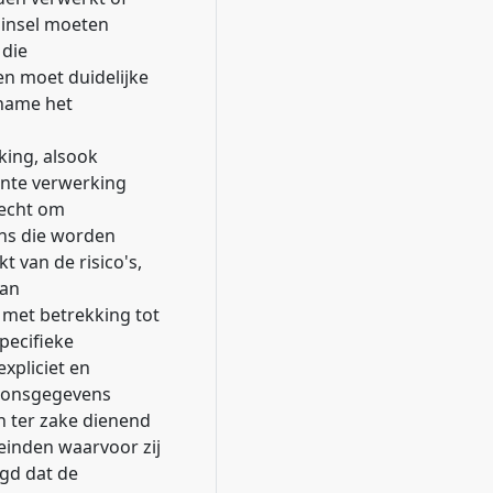
ginsel moeten
 die
en moet duidelijke
 name het
king, alsook
ante verwerking
recht om
ns die worden
 van de risico's,
van
 met betrekking tot
pecifieke
xpliciet en
soonsgegevens
 ter zake dienend
leinden waarvoor zij
gd dat de