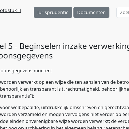
ofdstuk II
Jurisprudentie
Documenten
kel 5 - Beginselen inzake verwerkin
oonsgegevens
soonsgegevens moeten:
worden verwerkt op een wijze die ten aanzien van de betr
behoorlijk en transparant is („
rechtmatigheid, behoorlijkhe
transparantie
”);
voor welbepaalde, uitdrukkelijk omschreven en gerechtva
worden verzameld en mogen vervolgens niet verder op ee
doeleinden onverenigbare wijze worden verwerkt; de verd
het oog op archivering in het algemeen belang, wetenschapp