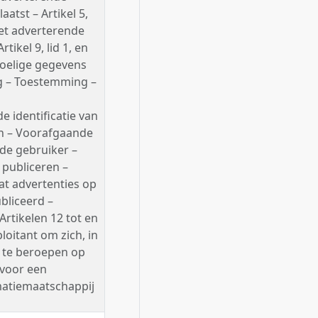
atst – Artikel 5,
Met adverterende
ikel 9, lid 1, en
evoelige gegevens
g – Toestemming –
 identificatie van
en – Voorafgaande
nde gebruiker –
 publiceren –
t advertenties op
bliceerd –
Artikelen 12 tot en
loitant om zich, in
, te beroepen op
 voor een
matiemaatschappij