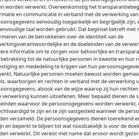
len worden verwerkt. Overeenkomstig het transparantiebe
ormatie en communicatie in verband met de verwerking van
oonsgegevens eenvoudig toegankelijk en begrijpelijk zijn, 
envoudige taal worden gebruikt. Dat beginsel betreft met
rmeren van de betrokkenen over de identiteit van de
werkingsverantwoordelijke en de doeleinden van de verwer
ere informatie om te zorgen voor behoorlijke en transpar
betrekking tot de natuurlijke personen in kwestie en hun 
estiging en mededeling te krijgen van hun persoonsgegeve
werkt. Natuurlijke personen moeten bewust worden gemaakt
els, waarborgen en rechten in verband met de verwerking 
oonsgegevens, alsook van de wijze waarop zij hun rechten
e verwerking kunnen uitoefenen. Meer bepaald dienen de s
leinden waarvoor de persoonsgegevens worden verwerkt, e
chtvaardigd te zijn en te zijn vastgesteld wanneer de per
den verzameld. De persoonsgegevens dienen toereikend en
ijn en beperkt te blijven tot wat noodzakelijk is voor de doe
en verwerkt. Dit vereist met name dat ervoor wordt gezor