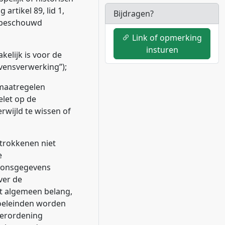
rtikel 89, lid 1,
Bijdragen?
n beschouwd
Link of opmerking
insturen
kelijk is voor de
vensverwerking
”);
e maatregelen
let op de
rwijld te wissen of
trokkenen niet
e
soonsgegevens
ver de
t algemeen belang,
doeleinden worden
 verordening