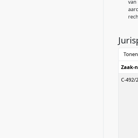
van
aard
rech
Juri
Tonen
Zaak-n
C-492/