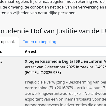
 de maatregelen. Bij die maatregelen moet rekening word
, de omvang, de context en het doel van de verwerking en h
ten en vrijheden van natuurlijke personen.
sprudentie Hof van Justitie van de 
 op zaak
Tonen op bepaling
r.
Arrest
23
X tegen Russmedia Digital SRL en Inform M
Arrest van 2 december 2025 in zaak nr. C-492
(ECLI:EU:C:2025:935)
Prejudiciële verwijzing – Bescherming van p
Verordening (EU) 2016/679 – Artikel 4, punt 7
‚verwerkingsverantwoordelijke’ – Verantwoor
exploitant van een onlinemarktplaats voor de
persoonsgegevens in advertenties die door 