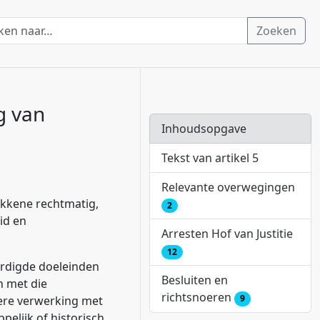
Zoeken
g van
Inhoudsopgave
Tekst van artikel 5
Relevante overwegingen
okkene rechtmatig,
2
id en
Arresten Hof van Justitie
12
ardigde doeleinden
Besluiten en
n met die
richtsnoeren
9
ere verwerking met
elijk of historisch