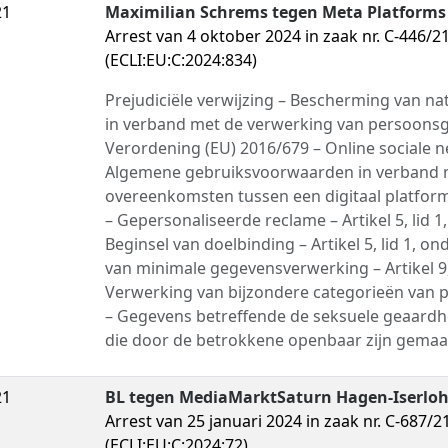
21
Maximilian Schrems tegen Meta Platforms 
Arrest van 4 oktober 2024 in zaak nr. C-446/2
(ECLI:EU:C:2024:834)
Prejudiciële verwijzing – Bescherming van na
in verband met de verwerking van persoons
Verordening (EU) 2016/679 – Online sociale 
Algemene gebruiksvoorwaarden in verband 
overeenkomsten tussen een digitaal platfor
– Gepersonaliseerde reclame – Artikel 5, lid 1,
Beginsel van doelbinding – Artikel 5, lid 1, on
van minimale gegevensverwerking – Artikel 9,
Verwerking van bijzondere categorieën van
– Gegevens betreffende de seksuele geaardh
die door de betrokkene openbaar zijn gemaa
21
BL tegen MediaMarktSaturn Hagen-Iserl
Arrest van 25 januari 2024 in zaak nr. C-687/2
(ECLI:EU:C:2024:72)