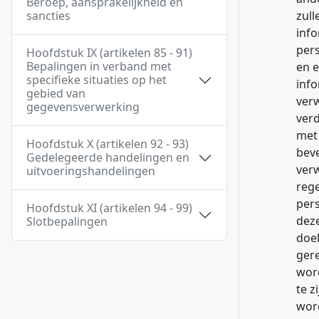
Beroep, aansprakelijkheid en
sancties
zul
inf
pers
Hoofdstuk IX (artikelen 85 - 91)
Bepalingen in verband met
en e
specifieke situaties op het
info
gebied van
ver
gegevensverwerking
verd
met 
Hoofdstuk X (artikelen 92 - 93)
bev
Gedelegeerde handelingen en
ver
uitvoeringshandelingen
reg
pers
Hoofdstuk XI (artikelen 94 - 99)
dez
Slotbepalingen
doe
gere
wor
te z
word