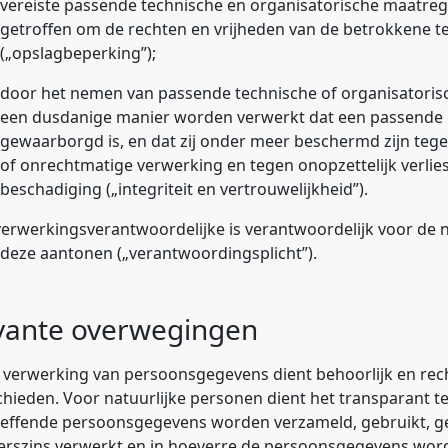
vereiste passende technische en organisatorische maatre
getroffen om de rechten en vrijheden van de betrokkene 
(„
opslagbeperking
”);
door het nemen van passende technische of organisatori
een dusdanige manier worden verwerkt dat een passende b
gewaarborgd is, en dat zij onder meer beschermd zijn te
of onrechtmatige verwerking en tegen onopzettelijk verlies,
beschadiging („
integriteit en vertrouwelijkheid
”).
erwerkingsverantwoordelijke is verantwoordelijk voor de na
 deze aantonen („
verantwoordingsplicht
”).
vante overwegingen
 verwerking van persoonsgegevens dient behoorlijk en rec
hieden. Voor natuurlijke personen dient het transparant te
reffende persoonsgegevens worden verzameld, gebruikt, g
erszins verwerkt en in hoeverre de persoonsgegevens wor