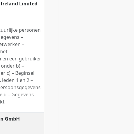
Ireland Limited
1
tuurlijke personen
gegevens –
netwerken –
met
m en een gebruiker
 onder b) –
der c) – Beginsel
 leden 1 en 2 –
 persoonsgegevens
eid – Gegevens
kt
ohn GmbH
1