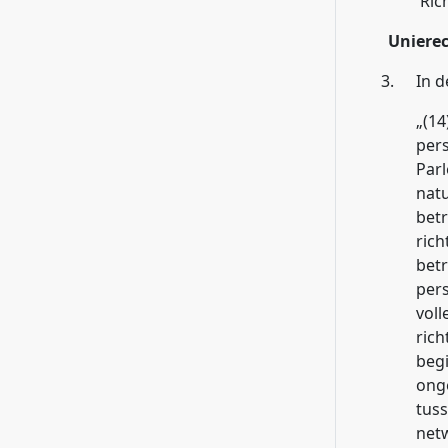
Rich
Uniere
3.
In d
„(1
pers
Par
nat
betr
rich
bet
pers
voll
rich
beg
ong
tuss
netw