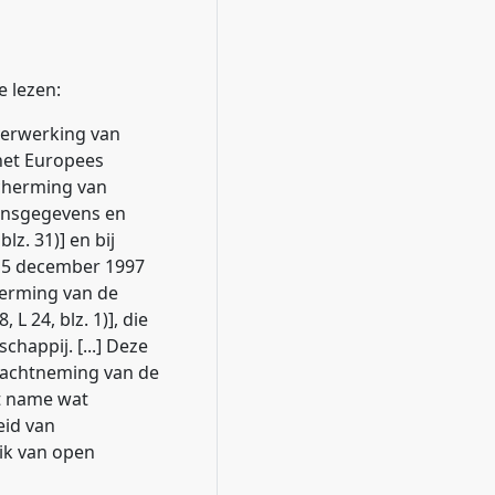
e lezen:
verwerking van
 het Europees
cherming van
oonsgegevens en
lz. 31)] en bij
 15 december 1997
erming van de
L 24, blz. 1)], die
happij. [...] Deze
inachtneming van de
t name wat
eid van
ik van open