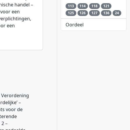
nische handel –
113
114
118
121
d voor een
125
126
127
136
24
verplichtingen,
Oordeel
oor een
– Verordening
delijke’ –
ts voor de
rterende
 2 –