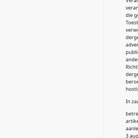
Veran
veran
die g
Toest
verwe
derge
adve
publi
ande
Richt
derge
beroe
hosti
In za
betre
artik
aanle
3 aug