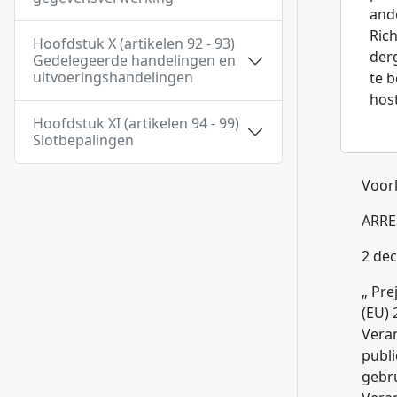
and
Rich
Hoofdstuk X (artikelen 92 - 93)
derg
Gedelegeerde handelingen en
uitvoeringshandelingen
te b
hos
Hoofdstuk XI (artikelen 94 - 99)
Slotbepalingen
Voorl
ARRE
2 de
„ Pre
(EU) 
Veran
publi
gebru