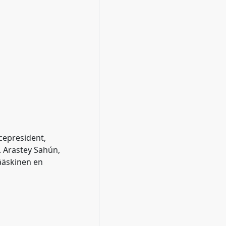
icepresident,
L. Arastey Sahún,
Jääskinen en