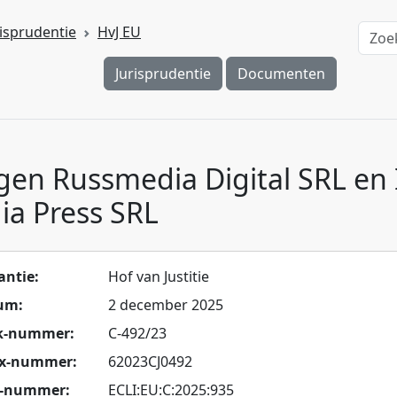
risprudentie
HvJ EU
Jurisprudentie
Documenten
gen Russmedia Digital SRL en
ia Press SRL
antie:
Hof van Justitie
um:
2 december 2025
k-nummer:
C-492/23
ex-nummer:
62023CJ0492
I-nummer:
ECLI:EU:C:2025:935