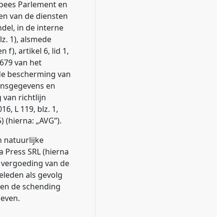
ropees Parlement en
ten van de diensten
el, in de interne
lz. 1), alsmede
 f), artikel 6, lid 1,
/679 van het
 de bescherming van
oonsgegevens en
van richtlijn
, L 119, blz. 1,
5) (hierna: „AVG”).
 natuurlijke
a Press SRL (hierna
t vergoeding van de
eleden als gevolg
 en de schending
leven.