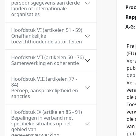
persoonsgegevens aan derde
Proc
landen of internationale
organisaties
Rap
A-G:
Hoofdstuk VI (artikelen 51 - 59)
Onafhankelijke
toezichthoudende autoriteiten
Pre
(EU)
Hoofdstuk VII (artikelen 60 - 76)
Ver
Samenwerking en coherentie
pub
gebr
Hoofdstuk VIII (artikelen 77 -
Ver
84)
vera
Beroep, aansprakelijkheid en
sancties
die
Toes
ver
Hoofdstuk IX (artikelen 85 - 91)
Bepalingen in verband met
die 
specifieke situaties op het
van
gebied van
pub
gegevensverwerking