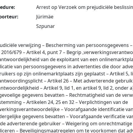
edure:
Arrest op Verzoek om prejudiciële beslissi
porteur:
Jürimäe
Szpunar
judiciële verwijzing – Bescherming van persoonsgegevens 
 2016/679 – Artikel 4, punt 7 – Begrip ‚verwerkingsverantwoo
antwoordelijkheid van de exploitant van een onlinemarktpl
licatie van persoonsgegevens in advertenties die door adv
uikers op zijn onlinemarktplaats zijn geplaatst – Artikel 5, li
antwoordingsplicht – Artikel 26 – Met adverterende gebrui
ntwoordelijkheid – Artikel 9, lid 1, en artikel 9, lid 2, onder 
 gevoelige gegevens bevatten – Rechtmatigheid van de verw
temming – Artikelen 24, 25 en 32 – Verplichtingen van de
werkingsverantwoordelijke – Voorafgaande identificatie van
dergelijke gegevens bevatten – Voorafgaande verificatie van
 de adverterende gebruiker – Weigering om onrechtmatige 
liceren – Beveiligingsmaatregelen om te voorkomen dat ad