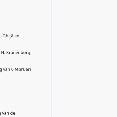
 Ghiţă en
 H. Kranenborg
g van 6 februari
g van de