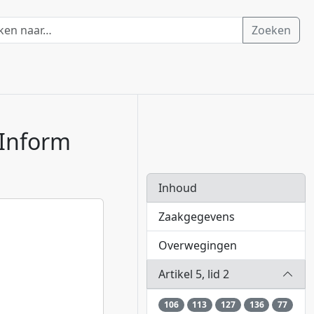
Zoeken
 Inform
Inhoud
Zaakgegevens
Overwegingen
Artikel 5, lid 2
106
113
127
136
77