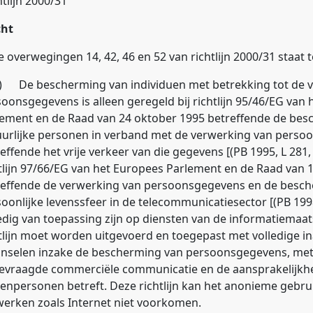
tlijn 2000/31
cht
e overwegingen 14, 42, 46 en 52 van richtlijn 2000/31 staat t
4) De bescherming van individuen met betrekking tot de 
oonsgegevens is alleen geregeld bij richtlijn 95/46/EG van
lement en de Raad van 24 oktober 1995 betreffende de bes
uurlijke personen in verband met de verwerking van pers
effende het vrije verkeer van die gegevens [(PB 1995, L 281, b
tlijn 97/66/EG van het Europees Parlement en de Raad van
reffende de verwerking van persoonsgegevens en de besch
oonlijke levenssfeer in de telecommunicatiesector [(PB 1998, 
edig van toepassing zijn op diensten van de informatiemaatsc
tlijn moet worden uitgevoerd en toegepast met volledige 
inselen inzake de bescherming van persoonsgegevens, me
evraagde commerciële communicatie en de aansprakelijkh
enpersonen betreft. Deze richtlijn kan het anonieme gebru
erken zoals Internet niet voorkomen.