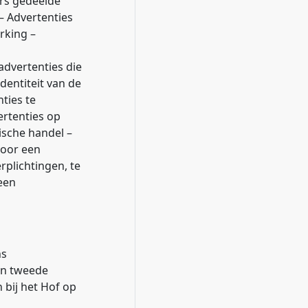
ers gedeelde
) – Advertenties
rking –
advertenties die
dentiteit van de
ties te
rtenties op
ische handel –
voor een
rplichtingen, te
 een
ns
 in tweede
 bij het Hof op