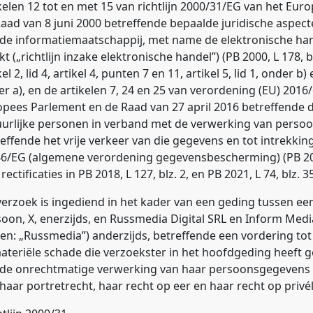
kelen 12 tot en met 15 van richtlijn 2000/31/EG van het Eu
aad van 8 juni 2000 betreffende bepaalde juridische aspec
de informatiemaatschappij, met name de elektronische hand
t („richtlijn inzake elektronische handel”) (PB 2000, L 178, b
kel 2, lid 4, artikel 4, punten 7 en 11, artikel 5, lid 1, onder b) en
r a), en de artikelen 7, 24 en 25 van verordening (EU) 2016
opees Parlement en de Raad van 27 april 2016 betreffende
uurlijke personen in verband met de verwerking van pers
effende het vrije verkeer van die gegevens en tot intrekking 
6/EG (algemene verordening gegevensbescherming) (PB 2016
rectificaties in PB 2018, L 127, blz. 2, en PB 2021, L 74, blz. 3
verzoek is ingediend in het kader van een geding tussen een
oon, X, enerzijds, en Russmedia Digital SRL en Inform Medi
n: „Russmedia”) anderzijds, betreffende een vordering to
teriële schade die verzoekster in het hoofdgeding heeft g
 de onrechtmatige verwerking van haar persoonsgegevens
haar portretrecht, haar recht op eer en haar recht op privé