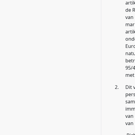
arti
de R
van 
mark
arti
onde
Eur
nat
betr
95/4
met 
2.
Dit 
pers
same
imma
van
van 