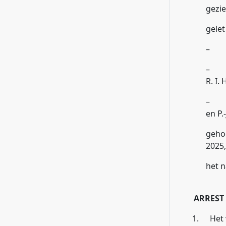
gezie
gele
– X,
– de
R. I.
– de
en P.
gehoo
2025,
het 
ARREST
1.
Het 