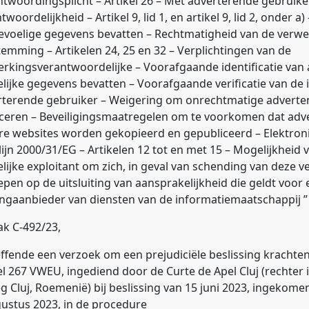
twoordingsplicht – Artikel 26 – Met adverterende gebruik
twoordelijkheid – Artikel 9, lid 1, en artikel 9, lid 2, onder a
evoelige gegevens bevatten – Rechtmatigheid van de verwe
emming – Artikelen 24, 25 en 32 – Verplichtingen van de
rkingsverantwoordelijke – Voorafgaande identificatie van 
lijke gegevens bevatten – Voorafgaande verificatie van de i
rterende gebruiker – Weigering om onrechtmatige adverten
ceren – Beveiligingsmaatregelen om te voorkomen dat adve
re websites worden gekopieerd en gepubliceerd – Elektron
lijn 2000/31/EG – Artikelen 12 tot en met 15 – Mogelijkheid 
lijke exploitant om zich, in geval van schending van deze ve
pen op de uitsluiting van aansprakelijkheid die geldt voor
ngaanbieder van diensten van de informatiemaatschappij ”
ak C‑492/23,
ffende een verzoek om een prejudiciële beslissing krachte
el 267 VWEU, ingediend door de Curte de Apel Cluj (rechter
g Cluj, Roemenië) bij beslissing van 15 juni 2023, ingekomen
ustus 2023, in de procedure