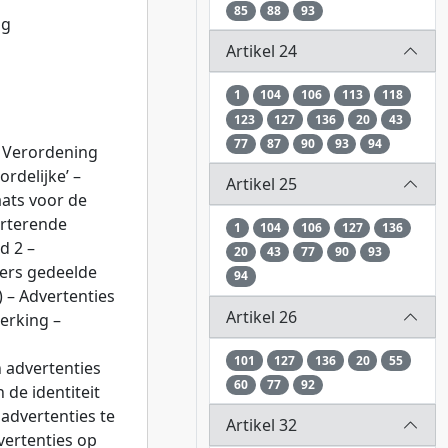
85
88
93
ng
Artikel 24
1
104
106
113
118
123
127
136
20
43
77
87
90
93
94
– Verordening
rdelijke’ –
Artikel 25
aats voor de
erterende
1
104
106
127
136
d 2 –
20
43
77
90
93
kers gedeelde
94
a) – Advertenties
Artikel 26
erking –
101
127
136
20
55
 advertenties
60
77
92
 de identiteit
advertenties te
Artikel 32
vertenties op