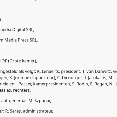
n
edia Digital SRL,
rm Media Press SRL,
HOF (Grote kamer),
gesteld als volgt: K. Lenaerts, president, T. von Danwitz, v
ltgen, K. Jürimäe (rapporteur), C. Lycourgos, I. Jarukaitis, M. 
emele en J. Passer, kamerpresidenten, S. Rodin, E. Regan, N. 
atsias, rechters,
aat-generaal: M. Szpunar,
ier: R. Șereș, administrateur,