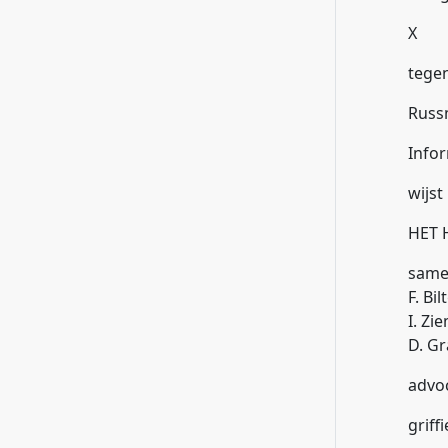
X
tege
Russm
Info
wijst
HET 
samen
F. Bi
I. Zi
D. Gr
advoc
griff