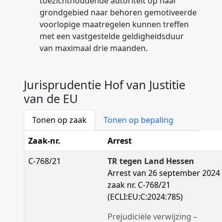
toezichthoudende autoriteit op haar
grondgebied naar behoren gemotiveerde
voorlopige maatregelen kunnen treffen
met een vastgestelde geldigheidsduur
van maximaal drie maanden.
Jurisprudentie Hof van Justitie
van de EU
Tonen op zaak
Tonen op bepaling
Zaak-nr.
Arrest
C-768/21
TR tegen Land Hessen
Arrest van 26 september 2024 
zaak nr. C-768/21
(ECLI:EU:C:2024:785)
Prejudiciële verwijzing –