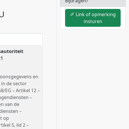
Bijdragen?
EU
Link of opmerking
insturen
autoriteit
21
rsoonsgegevens en
in de sector
8/EG – Artikel 12 –
ngendiensten –
en van de
diensten –
ht op
kel 5, lid 2 –