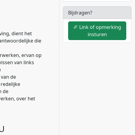
Bijdragen?
Link of opmerking
ing, dient het
insturen
antwoordelijke die
rwerken, ervan op
issen van links
e
 van de
redelijke
m de
erken, over het
EU