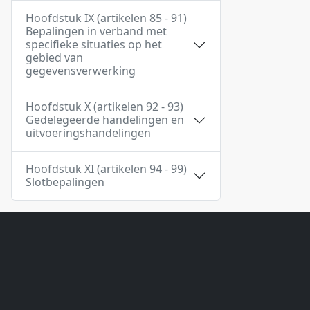
Hoofdstuk IX (artikelen 85 - 91)
Bepalingen in verband met
specifieke situaties op het
gebied van
gegevensverwerking
Hoofdstuk X (artikelen 92 - 93)
Gedelegeerde handelingen en
uitvoeringshandelingen
Hoofdstuk XI (artikelen 94 - 99)
Slotbepalingen