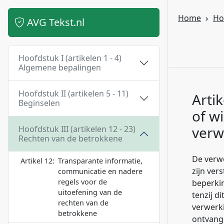
Home
Ho
AVG Tekst.nl
Hoofdstuk I (artikelen 1 - 4)
Algemene bepalingen
Hoofdstuk II (artikelen 5 - 11)
Artik
Beginselen
of w
verw
Hoofdstuk III (artikelen 12 - 23)
Rechten van de betrokkene
De verw
Artikel 12:
Transparante informatie,
zijn ver
communicatie en nadere
regels voor de
beperkin
uitoefening van de
tenzij d
rechten van de
verwerki
betrokkene
ontvang