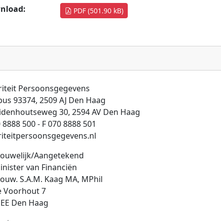
nload:
PDF (501.90 kB)
riteit Persoonsgegevens
bus 93374, 2509 AJ Den Haag
idenhoutseweg 30, 2594 AV Den Haag
 8888 500 - F 070 8888 501
riteitpersoonsgegevens.nl
rouwelijk/Aangetekend
nister van Financiën
ouw. S.A.M. Kaag MA, MPhil
e Voorhout 7
 EE Den Haag