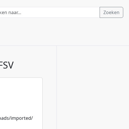
Zoeken
 FSV
loads/imported/