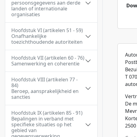
persoonsgegevens aan derde
Dow
landen of internationale
organisaties
Hoofdstuk VI (artikelen 51 - 59)
Onafhankelijke
toezichthoudende autoriteiten
Auto
Hoofdstuk VII (artikelen 60 - 76)
Post
Samenwerking en coherentie
Bezu
T 070
Hoofdstuk VIII (artikelen 77 -
auto
84)
Beroep, aansprakelijkheid en
Vert
sancties
De mi
Mevr
Hoofdstuk IX (artikelen 85 - 91)
Kort
Bepalingen in verband met
specifieke situaties op het
2500
gebied van
gegevensverwerking