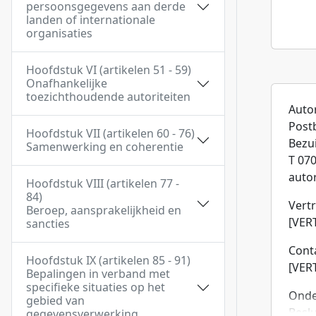
persoonsgegevens aan derde
landen of internationale
organisaties
Hoofdstuk VI (artikelen 51 - 59)
Onafhankelijke
toezichthoudende autoriteiten
Auto
Post
Hoofdstuk VII (artikelen 60 - 76)
Bezu
Samenwerking en coherentie
T 070
auto
Hoofdstuk VIII (artikelen 77 -
84)
Vert
Beroep, aansprakelijkheid en
[VER
sancties
Cont
Hoofdstuk IX (artikelen 85 - 91)
[VER
Bepalingen in verband met
specifieke situaties op het
Ond
gebied van
Beslu
gegevensverwerking