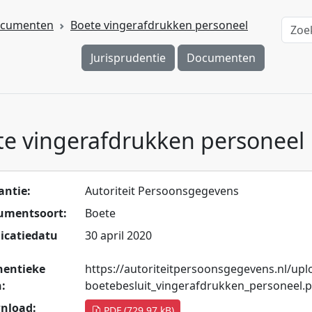
cumenten
Boete vingerafdrukken personeel
Jurisprudentie
Documenten
te vingerafdrukken personeel
antie:
Autoriteit Persoonsgegevens
umentsoort:
Boete
icatiedatu
30 april 2020
hentieke
https://autoriteitpersoonsgegevens.nl/up
:
boetebesluit_vingerafdrukken_personeel.p
nload:
PDF (729.97 kB)