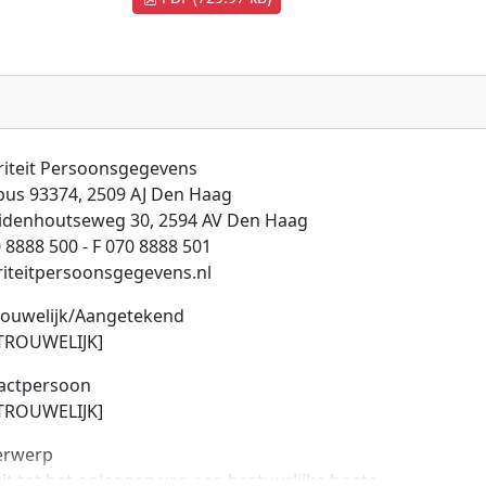
riteit Persoonsgegevens
bus 93374, 2509 AJ Den Haag
idenhoutseweg 30, 2594 AV Den Haag
 8888 500 - F 070 8888 501
riteitpersoonsgegevens.nl
rouwelijk/Aangetekend
TROUWELIJK]
actpersoon
TROUWELIJK]
erwerp
it tot het opleggen van een bestuurlijke boete