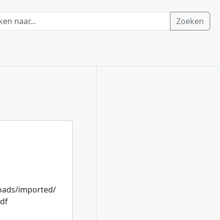
Zoeken
loads/imported/
df